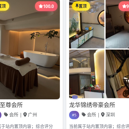
广州QT场子进行对比。深圳大圈资源涵盖的喝茶场所往往具有国际化
茶叶的品质到茶具的搭配都十分考究。例如，有些场所会聘请专业的
化，让顾客在品茶的同时，也能深入了解茶文化。而且，深圳大圈资
现代简约等，能满足不同顾客的审美需求。
贴近广州人的生活习惯和口味偏好。广州人爱喝茶，对茶的品质和口感
品，如红茶、绿茶、乌龙茶等，并且会搭配一些传统的广式点心，让顾
广州QT场子的氛围更加热闹，顾客之间的交流互动更多，让人感受到
位和优质的服务，价格相对较高。而广州QT场子则更注重性价比，价
深圳大圈资源的场所更注重个性化服务，会根据顾客的需求提供定制
让顾客有宾至如归的感觉。
和优雅的环境，那么深圳大圈资源的喝茶场所可能更适合您。如果您
么广州QT场子会是一个不错的选择。总之，根据自己的喜好和需求来