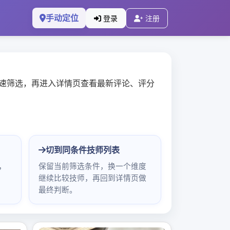
搜
索：
作室