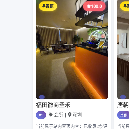
在广州寻找中高端喝茶场所时，不少人会将深圳大圈资源与
的风格和高端的设施。这些场所通常注重服务的精细化，从
茶艺师，为顾客提供专业的泡茶服务，讲解茶叶的知识和文
源的场所环境往往较为优雅，装修风格多样，有古典中式、
而广州QT场子则具有浓郁的本地特色。这里的喝茶场所更
有自己独特的要求。QT场子通常会提供丰富多样的本地茶
客在享受茶香的同时，也能品尝到地道的广式美食。此外，
浓浓的市井气息。
从价格方面来看，深圳大圈资源的喝茶场所由于其高端的定
格相对较为亲民，适合不同消费层次的人群。在服务方面，
化的茶品和服务。广州QT场子则更注重热情周到的服务，
在选择喝茶场所时，如果您喜欢国际化的风格、高端的服务
想体验浓郁的本地特色、地道的广式美食和热闹的氛围，那
选择，才能在喝茶的过程中获得更好的体验。