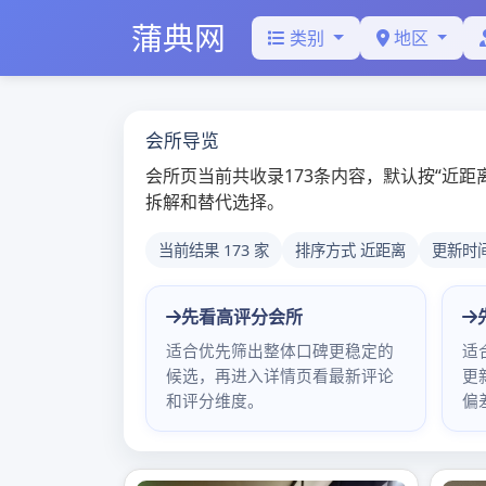
Skip
to
content
广
广
广州中高端喝茶推荐：深
2
深入剖析两地喝茶资源差异